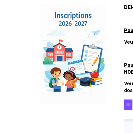
DEM
Pou
Veu
Pou
NOE
Veu
dos