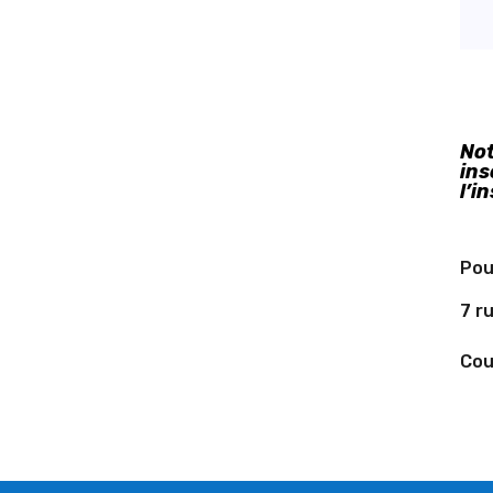
Not
ins
l’i
Pou
7 r
Cour